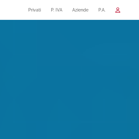
Privati
P. IVA
Aziende
P.A.