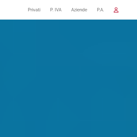
Privati
P. IVA
Aziende
P.A.