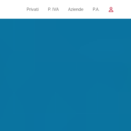
Privati
P. IVA
Aziende
P.A.