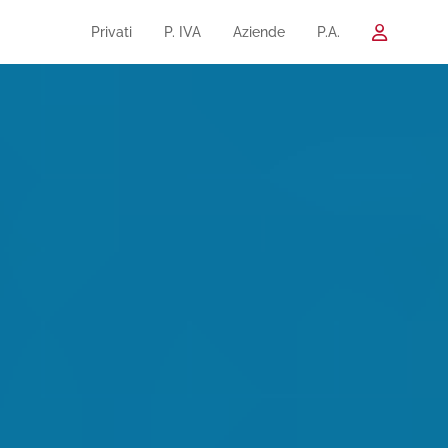
Privati
P. IVA
Aziende
P.A.