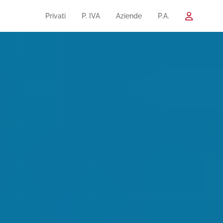
Privati
P. IVA
Aziende
P.A.