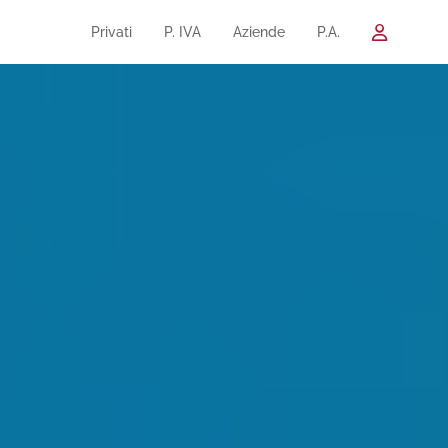
Privati
P. IVA
Aziende
P.A.