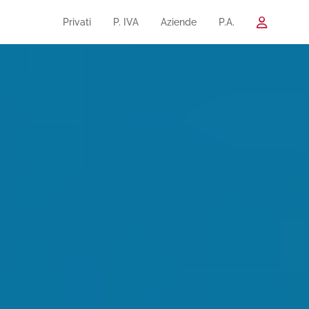
Privati
P. IVA
Aziende
P.A.