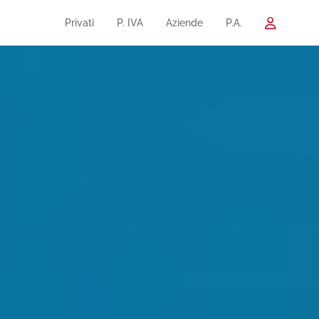
Privati
P. IVA
Aziende
P.A.