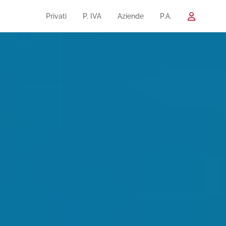
Privati
P. IVA
Aziende
P.A.