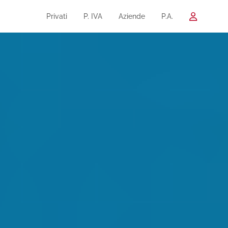
Privati
P. IVA
Aziende
P.A.