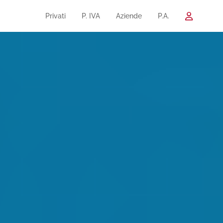
Privati
P. IVA
Aziende
P.A.