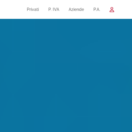
Privati
P. IVA
Aziende
P.A.