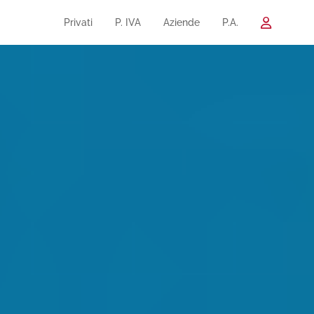
Privati
P. IVA
Aziende
P.A.