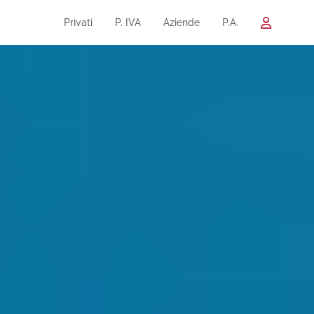
Privati
P. IVA
Aziende
P.A.