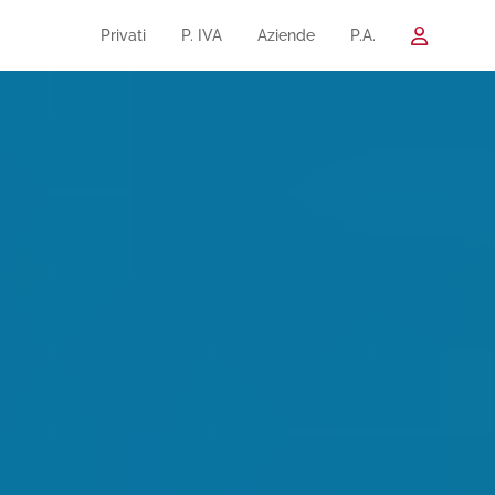
Privati
P. IVA
Aziende
P.A.