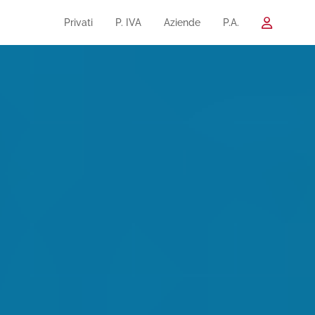
Privati
P. IVA
Aziende
P.A.