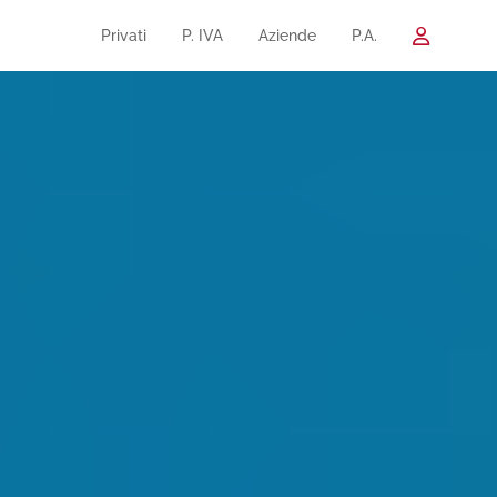
Privati
P. IVA
Aziende
P.A.