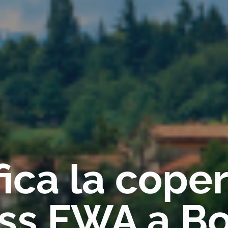
fica la cope
ess FWA a B