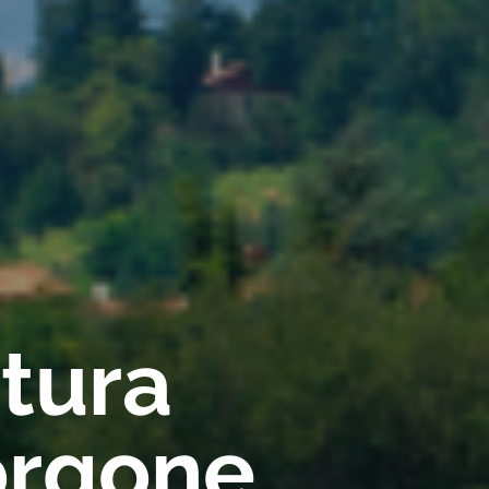
rtura
orgone