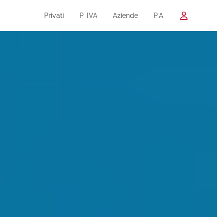
Privati
P. IVA
Aziende
P.A.