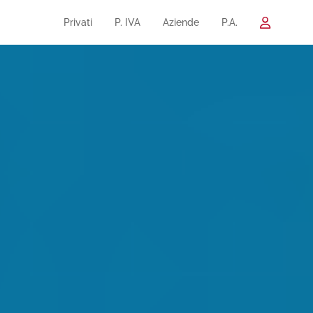
Privati
P. IVA
Aziende
P.A.