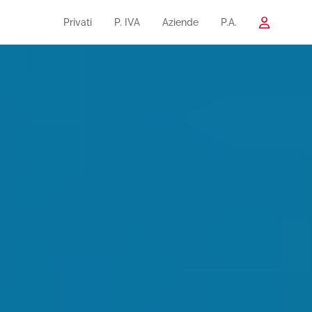
Privati
P. IVA
Aziende
P.A.