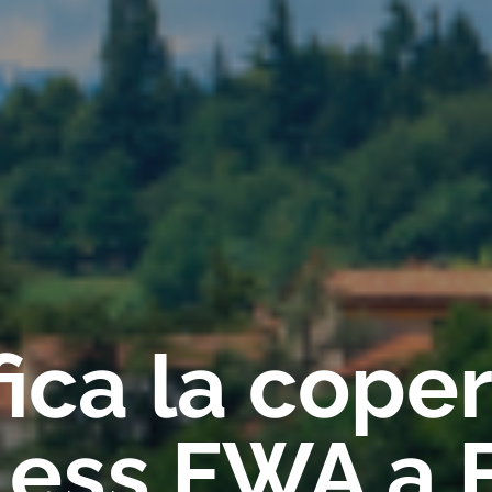
fica la cope
less FWA a 