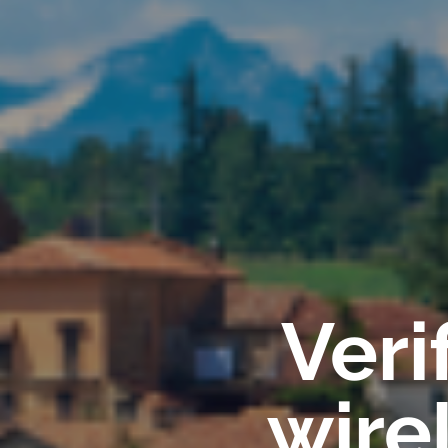
Veri
wire