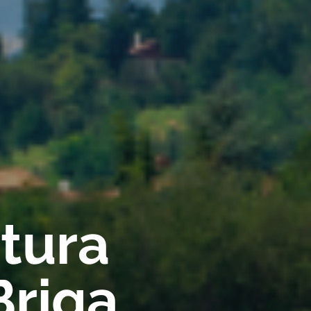
rtura
Briga