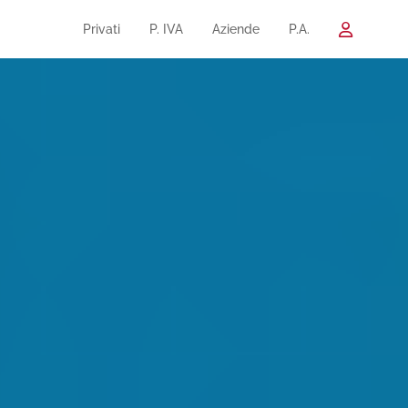
Privati
P. IVA
Aziende
P.A.