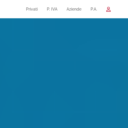
Privati
P. IVA
Aziende
P.A.