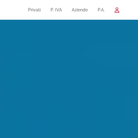
Privati
P. IVA
Aziende
P.A.