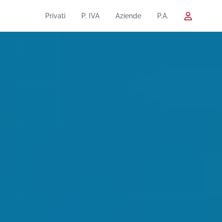
Privati
P. IVA
Aziende
P.A.