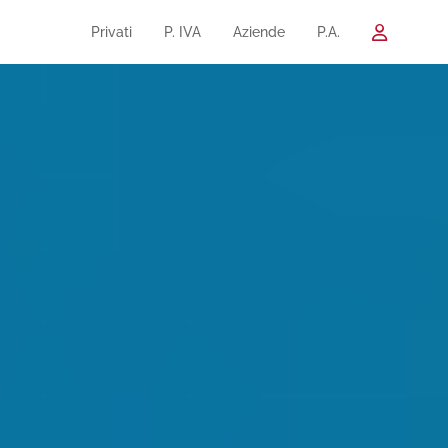
Privati
P. IVA
Aziende
P.A.