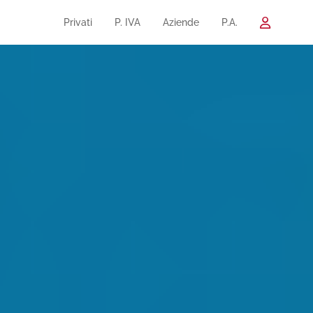
Privati
P. IVA
Aziende
P.A.