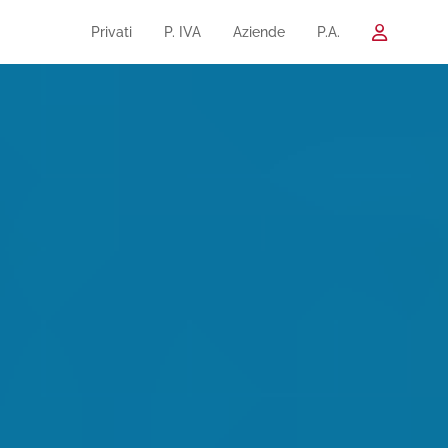
Privati
P. IVA
Aziende
P.A.