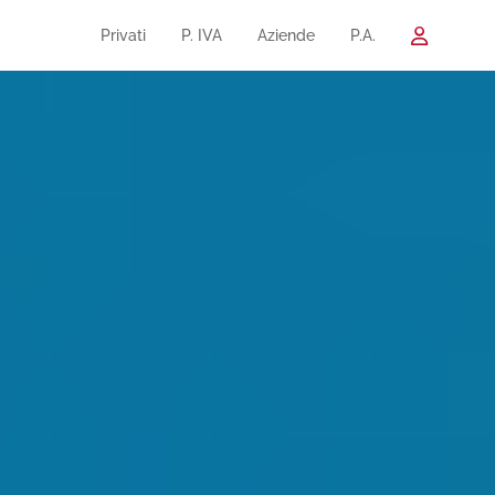
Privati
P. IVA
Aziende
P.A.