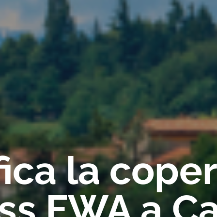
fica la cope
ss FWA a Ca