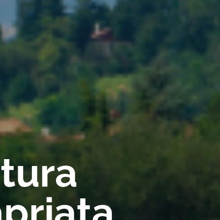
rtura
priata