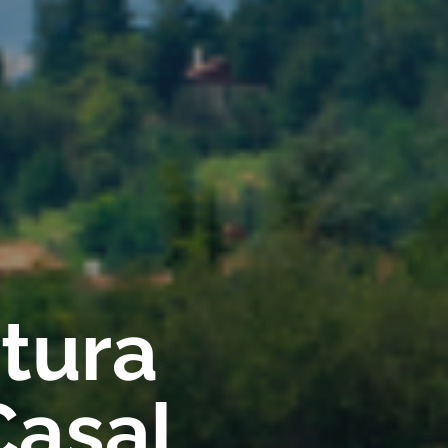
rtura
Casal