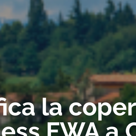
fica la cope
less FWA a 