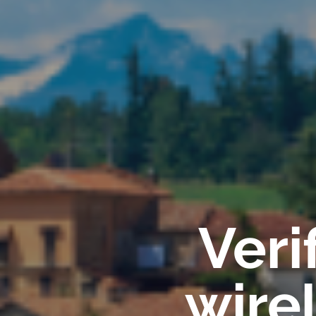
Veri
wire