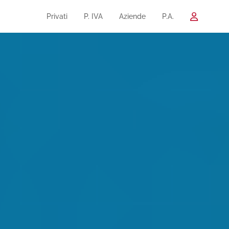
Privati
P. IVA
Aziende
P.A.