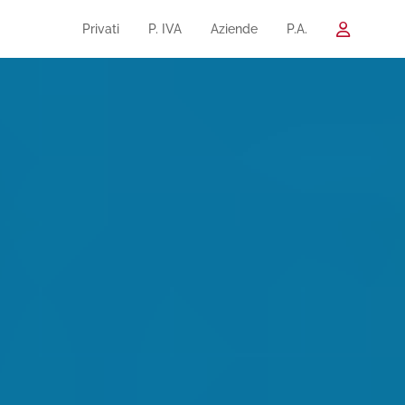
Privati
P. IVA
Aziende
P.A.