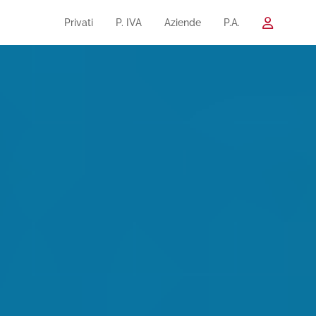
Privati
P. IVA
Aziende
P.A.