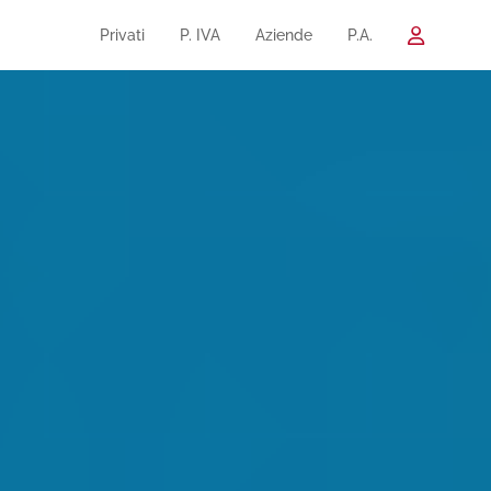
Privati
P. IVA
Aziende
P.A.