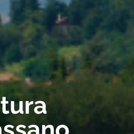
rtura
assano