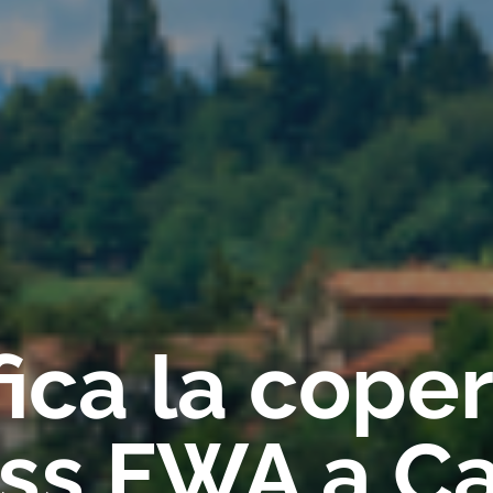
fica la cope
ess FWA a C