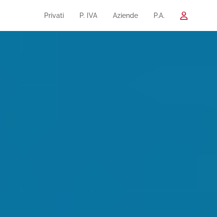
Privati
P. IVA
Aziende
P.A.