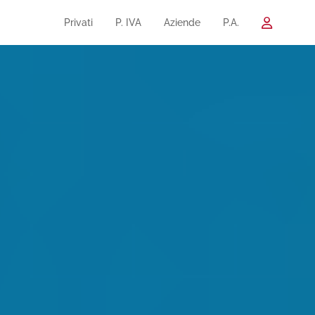
Privati
P. IVA
Aziende
P.A.