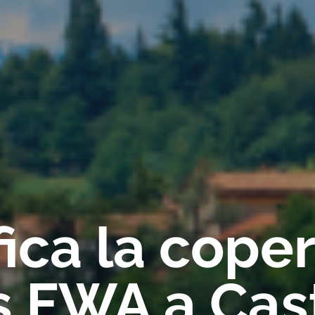
fica la cope
s FWA a Cas