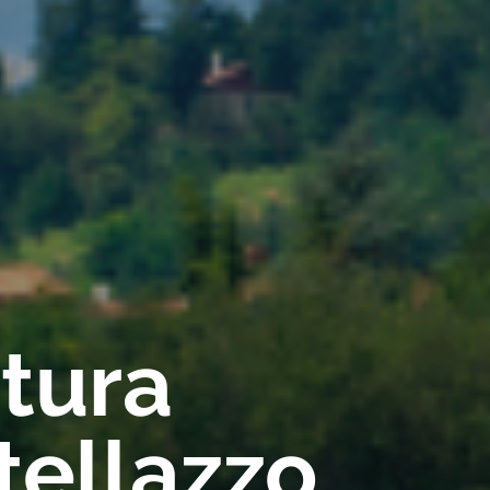
rtura
tellazzo