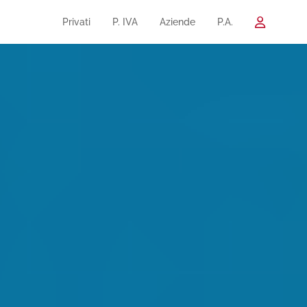
Privati
P. IVA
Aziende
P.A.