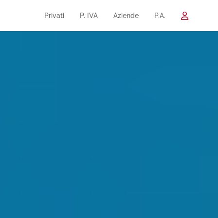
Privati
P. IVA
Aziende
P.A.