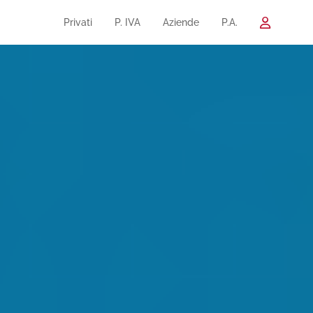
Privati
P. IVA
Aziende
P.A.