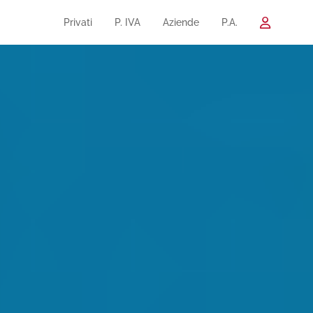
Privati
P. IVA
Aziende
P.A.