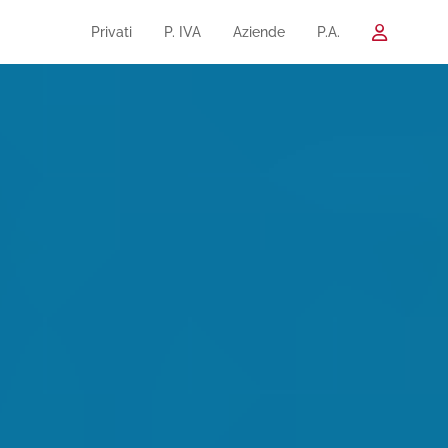
Privati
P. IVA
Aziende
P.A.