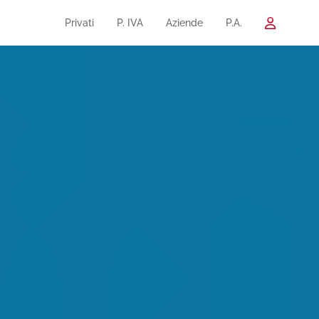
Privati
P. IVA
Aziende
P.A.