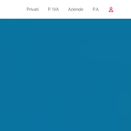
Privati
P. IVA
Aziende
P.A.