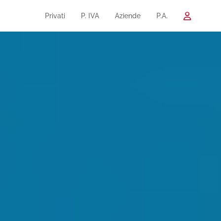
Privati
P. IVA
Aziende
P.A.