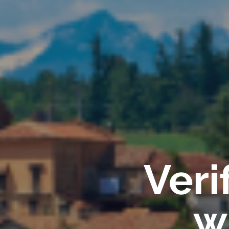
Veri
w