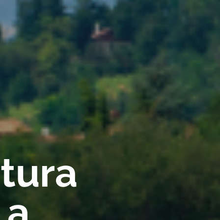
rtura
 a