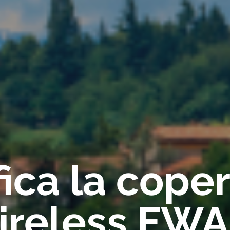
fica la cope
ireless FWA