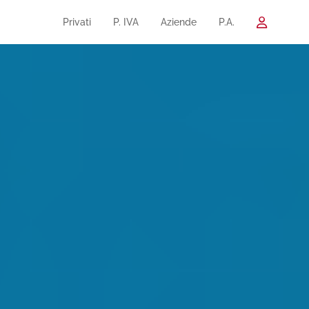
Privati
P. IVA
Aziende
P.A.